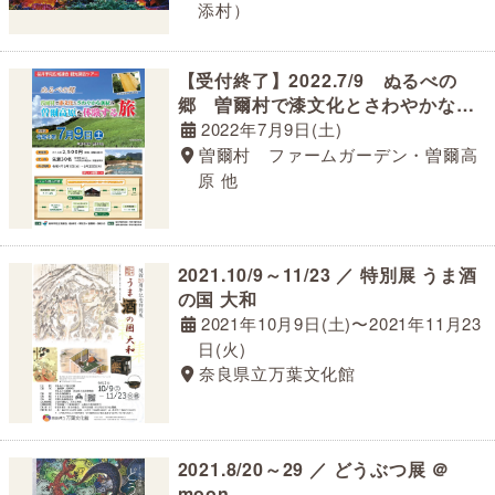
添村）
【受付終了】2022.7/9 ぬるべの
郷 曽爾村で漆文化とさわやかな新
緑の曾爾高原を体験する旅
2022年7月9日(土)
曽爾村 ファームガーデン・曽爾高
原 他
2021.10/9～11/23 ／ 特別展 うま酒
の国 大和
2021年10月9日(土)〜2021年11月23
日(火)
奈良県立万葉文化館
2021.8/20～29 ／ どうぶつ展 ＠
moon