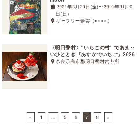
2021年8月20日(金)〜2021年8月29
日(日)
ギャラリー夢雲（moon）
〈明日香村〉“いちごの村” であま～
いひととき『あすかでいちご』2026
奈良県高市郡明日香村内各所
Posts navigation
«
1
…
5
6
7
8
»