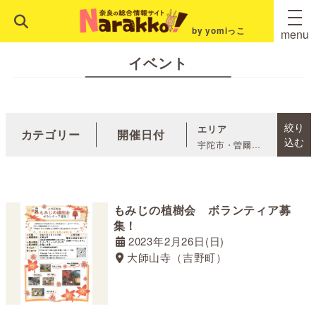
by yomiっこ
menu
イベント
絞り
エリア
カテゴリー
開催日付
込む
宇陀市・曽爾
村・御杖村・山
添村
五條市・
御所市
明日香
村・高取町
吉
もみじの植樹会 ボランティア募
野町・東吉野
集！
村・大淀町・下
2023年2月26日(日)
市町
黒滝村・
大師山寺（吉野町）
天川村
十津川
村・野迫川村
川上村・上北山
村・下北山村