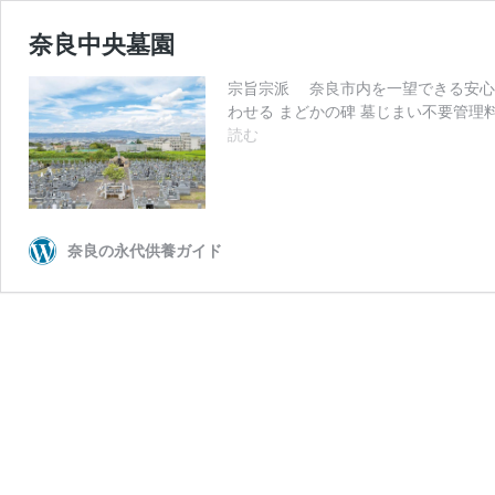
奈良中央墓園
宗旨宗派 奈良市内を一望できる安心
わせる まどかの碑 墓じまい不要管理料
奈
読む
良
中
央
墓
園
奈良の永代供養ガイド