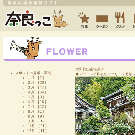
大和郡山市
松尾寺
スポットの見頃・期間
◆ バラ：～6月初旬／ユリ：７月頃～ ◆
１月 [ 2 ]
２月 [ 20 ]
３月 [ 47 ]
４月 [ 54 ]
５月 [ 3 ]
６月 [ 16 ]
７月 [ 12 ]
８月 [ 1 ]
９月 [ 9 ]
10月 [ 12 ]
11月 [ 21 ]
12月 [ 11 ]