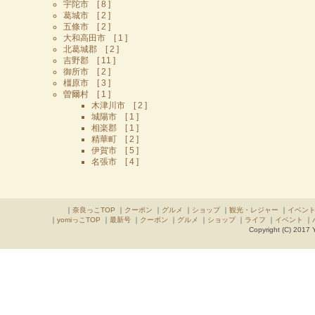
宇陀市 [ 8 ]
葛城市 [ 2 ]
五條市 [ 2 ]
大和高田市 [ 1 ]
北葛城郡 [ 2 ]
吉野郡 [ 11 ]
御所市 [ 2 ]
橿原市 [ 3 ]
曽爾村 [ 1 ]
木津川市 [ 2 ]
城陽市 [ 1 ]
相楽郡 [ 1 ]
精華町 [ 2 ]
伊賀市 [ 5 ]
名張市 [ 4 ]
｜
奈良っこTOP
｜
クーポン
｜
グルメ
｜
ショップ
｜
観光・レジャー
｜
イベン
｜
yomiっこTOP
｜
最新号
｜
クーポン
｜
グルメ
｜
ショップ
｜
ライフ
｜
イベント
｜
Copyright (C) 2017 Y