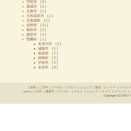
宇陀市 [ 8 ]
葛城市 [ 2 ]
五條市 [ 2 ]
大和高田市 [ 1 ]
北葛城郡 [ 2 ]
吉野郡 [ 11 ]
御所市 [ 2 ]
橿原市 [ 3 ]
曽爾村 [ 1 ]
木津川市 [ 2 ]
城陽市 [ 1 ]
相楽郡 [ 1 ]
精華町 [ 2 ]
伊賀市 [ 5 ]
名張市 [ 4 ]
｜
奈良っこTOP
｜
クーポン
｜
グルメ
｜
ショップ
｜
観光・レジャー
｜
イベン
｜
yomiっこTOP
｜
最新号
｜
クーポン
｜
グルメ
｜
ショップ
｜
ライフ
｜
イベント
｜
Copyright (C) 2017 Y