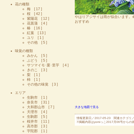
花の種類
梅 [ 17 ]
桜 [ 42 ]
やはりアジサイは雨が似合います。
紫陽花 [ 12 ]
おすすめ
花菖蒲 [ 4 ]
椿 [ 16 ]
紅葉 [ 13 ]
ユリ [ 1 ]
その他 [ 5 ]
味覚の種類
みかん [ 5 ]
ぶどう [ 5 ]
サツマイモ･栗･里芋 [ 4 ]
きのこ [ 3 ]
梨 [ 1 ]
柿 [ 1 ]
その他の味覚 [ 3 ]
エリア
生駒市 [ 1 ]
奈良市 [ 31 ]
大和郡山市 [ 7 ]
大きな地図で見る
天理市 [ 4 ]
生駒郡 [ 5 ]
情報更新日／2017-05-23 関連カテゴリ
桜井市 [ 11 ]
※掲載内容はyomiっこ2017月06号
高市郡 [ 3 ]
宇陀郡 [ 1 ]