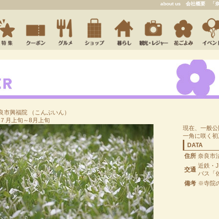
about us
会社概要
「
良市
興福院
（こんぶいん）
 ７月上旬～8月上旬
現在、一般公
一角に咲く初
DATA
住所
奈良市法
近鉄・
交通
バス「
備考
※寺院