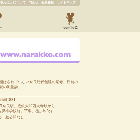
奈良っこ」について
問合せ
会員登録
サイトマップ
開はされていない奈良時代創建の尼寺。門前の
夏の風物詩。
蓮町881
JR奈良駅、近鉄大和西大寺駅から
佐保小学校前」下車、徒歩約3分
の一般公開なし