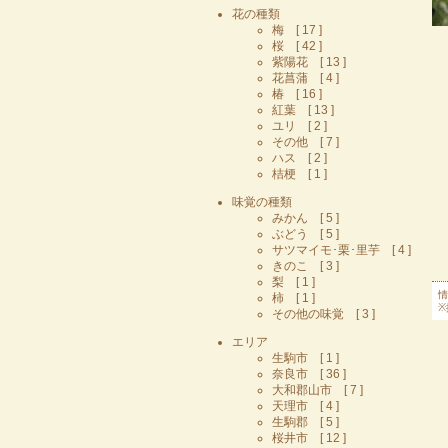
花の種類
梅 [ 17 ]
桜 [ 42 ]
紫陽花 [ 13 ]
花菖蒲 [ 4 ]
椿 [ 16 ]
紅葉 [ 13 ]
ユリ [ 2 ]
その他 [ 7 ]
ハス [ 2 ]
桔梗 [ 1 ]
味覚の種類
みかん [ 5 ]
ぶどう [ 5 ]
サツマイモ･栗･里芋 [ 4 ]
きのこ [ 3 ]
梨 [ 1 ]
情
柿 [ 1 ]
※
その他の味覚 [ 3 ]
エリア
生駒市 [ 1 ]
奈良市 [ 36 ]
大和郡山市 [ 7 ]
天理市 [ 4 ]
生駒郡 [ 5 ]
桜井市 [ 12 ]