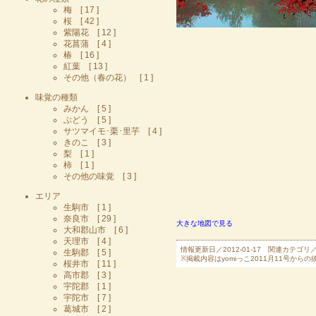
梅 [ 17 ]
桜 [ 42 ]
紫陽花 [ 12 ]
花菖蒲 [ 4 ]
椿 [ 16 ]
紅葉 [ 13 ]
その他（春の花） [ 1 ]
味覚の種類
みかん [ 5 ]
ぶどう [ 5 ]
サツマイモ･栗･里芋 [ 4 ]
きのこ [ 3 ]
梨 [ 1 ]
柿 [ 1 ]
その他の味覚 [ 3 ]
エリア
生駒市 [ 1 ]
奈良市 [ 29 ]
大きな地図で見る
大和郡山市 [ 6 ]
天理市 [ 4 ]
情報更新日／2012-01-17 関連カテゴリ
生駒郡 [ 5 ]
※掲載内容はyomiっこ2011月11号
桜井市 [ 11 ]
高市郡 [ 3 ]
宇陀郡 [ 1 ]
宇陀市 [ 7 ]
葛城市 [ 2 ]