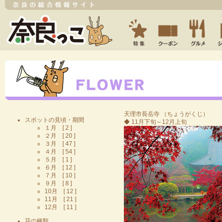
天理市
長岳寺
（ちょうがくじ）
スポットの見頃・期間
◆ 11月下旬～12月上旬
１月 [ 2 ]
２月 [ 20 ]
３月 [ 47 ]
４月 [ 54 ]
５月 [ 1 ]
６月 [ 12 ]
７月 [ 10 ]
９月 [ 8 ]
10月 [ 12 ]
11月 [ 21 ]
12月 [ 11 ]
花の種類