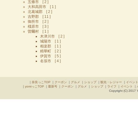
五條市 [ 2 ]
大和高田市 [ 1 ]
北葛城郡 [ 2 ]
吉野郡 [ 11 ]
御所市 [ 2 ]
橿原市 [ 3 ]
曽爾村 [ 1 ]
木津川市 [ 2 ]
城陽市 [ 1 ]
相楽郡 [ 1 ]
精華町 [ 2 ]
伊賀市 [ 5 ]
名張市 [ 4 ]
｜
奈良っこTOP
｜
クーポン
｜
グルメ
｜
ショップ
｜
観光・レジャー
｜
イベン
｜
yomiっこTOP
｜
最新号
｜
クーポン
｜
グルメ
｜
ショップ
｜
ライフ
｜
イベント
｜
Copyright (C) 2017 Y