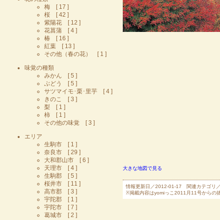
梅 [ 17 ]
桜 [ 42 ]
紫陽花 [ 12 ]
花菖蒲 [ 4 ]
椿 [ 16 ]
紅葉 [ 13 ]
その他（春の花） [ 1 ]
味覚の種類
みかん [ 5 ]
ぶどう [ 5 ]
サツマイモ･栗･里芋 [ 4 ]
きのこ [ 3 ]
梨 [ 1 ]
柿 [ 1 ]
その他の味覚 [ 3 ]
エリア
生駒市 [ 1 ]
奈良市 [ 29 ]
大和郡山市 [ 6 ]
天理市 [ 4 ]
大きな地図で見る
生駒郡 [ 5 ]
桜井市 [ 11 ]
情報更新日／2012-01-17 関連カテゴリ
高市郡 [ 3 ]
※掲載内容はyomiっこ2011月11号
宇陀郡 [ 1 ]
宇陀市 [ 7 ]
葛城市 [ 2 ]