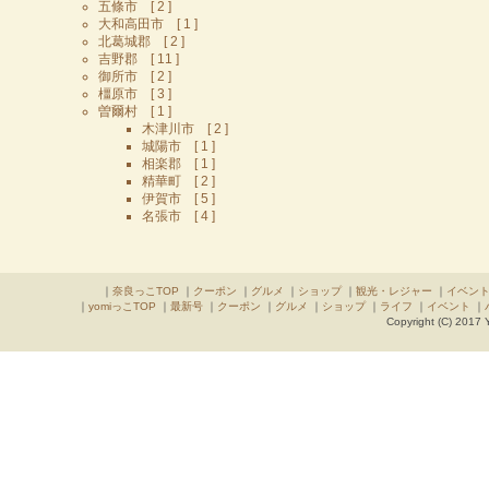
五條市 [ 2 ]
大和高田市 [ 1 ]
北葛城郡 [ 2 ]
吉野郡 [ 11 ]
御所市 [ 2 ]
橿原市 [ 3 ]
曽爾村 [ 1 ]
木津川市 [ 2 ]
城陽市 [ 1 ]
相楽郡 [ 1 ]
精華町 [ 2 ]
伊賀市 [ 5 ]
名張市 [ 4 ]
｜
奈良っこTOP
｜
クーポン
｜
グルメ
｜
ショップ
｜
観光・レジャー
｜
イベン
｜
yomiっこTOP
｜
最新号
｜
クーポン
｜
グルメ
｜
ショップ
｜
ライフ
｜
イベント
｜
Copyright (C) 2017 Y