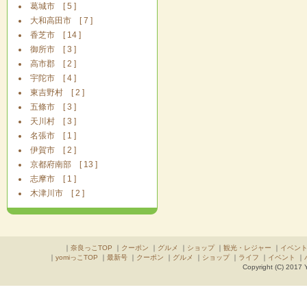
葛城市 [ 5 ]
大和高田市 [ 7 ]
香芝市 [ 14 ]
御所市 [ 3 ]
高市郡 [ 2 ]
宇陀市 [ 4 ]
東吉野村 [ 2 ]
五條市 [ 3 ]
天川村 [ 3 ]
名張市 [ 1 ]
伊賀市 [ 2 ]
京都府南部 [ 13 ]
志摩市 [ 1 ]
木津川市 [ 2 ]
｜
奈良っこTOP
｜
クーポン
｜
グルメ
｜
ショップ
｜
観光・レジャー
｜
イベン
｜
yomiっこTOP
｜
最新号
｜
クーポン
｜
グルメ
｜
ショップ
｜
ライフ
｜
イベント
｜
Copyright (C) 2017 Y