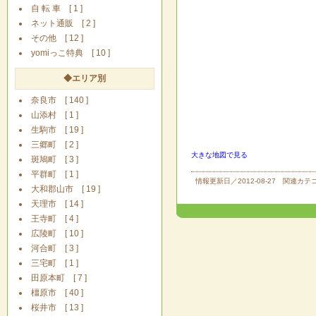
自 転 車 [ 1 ]
ネット通販 [ 2 ]
その他 [ 12 ]
yomiっこ特典 [ 10 ]
◆エリア別
奈良市 [ 140 ]
山添村 [ 1 ]
生駒市 [ 19 ]
三郷町 [ 2 ]
大きな地図で見る
斑鳩町 [ 3 ]
平群町 [ 1 ]
情報更新日／2012-08-27 関連カ
大和郡山市 [ 19 ]
天理市 [ 14 ]
王寺町 [ 4 ]
広陵町 [ 10 ]
河合町 [ 3 ]
三宅町 [ 1 ]
田原本町 [ 7 ]
橿原市 [ 40 ]
桜井市 [ 13 ]