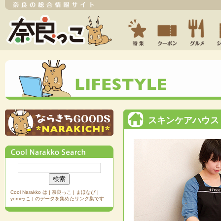
スキンケアハウス
Cool Narakko は | 奈良っこ | まほなび |
yomiっこ | のデータを集めたリンク集です