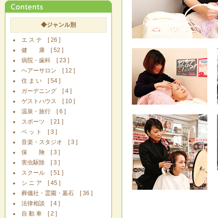
◆ジャンル別
エ ス テ [ 26 ]
健 康 [ 52 ]
病院・歯科 [ 23 ]
ヘアーサロン [ 12 ]
住 ま い [ 54 ]
ガーデニング [ 4 ]
ゲストハウス [ 10 ]
温泉・旅行 [ 6 ]
スポーツ [ 21 ]
ペ ッ ト [ 3 ]
音楽・スタジオ [ 3 ]
保 険 [ 3 ]
害虫駆除 [ 3 ]
スクール [ 51 ]
シ ニ ア [ 45 ]
葬儀社・霊園・墓石 [ 36 ]
法律相談 [ 4 ]
自 動 車 [ 2 ]