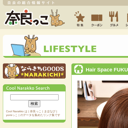
Hair Space F
Cool Narakko は | 奈良っこ | まほなび |
yomiっこ | のデータを集めたリンク集です