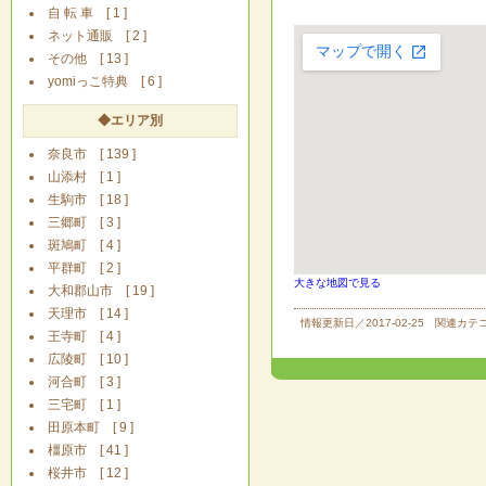
自 転 車 [ 1 ]
ネット通販 [ 2 ]
その他 [ 13 ]
yomiっこ特典 [ 6 ]
◆エリア別
奈良市 [ 139 ]
山添村 [ 1 ]
生駒市 [ 18 ]
三郷町 [ 3 ]
斑鳩町 [ 4 ]
平群町 [ 2 ]
大きな地図で見る
大和郡山市 [ 19 ]
天理市 [ 14 ]
情報更新日／2017-02-25 関連カ
王寺町 [ 4 ]
広陵町 [ 10 ]
河合町 [ 3 ]
三宅町 [ 1 ]
田原本町 [ 9 ]
橿原市 [ 41 ]
桜井市 [ 12 ]