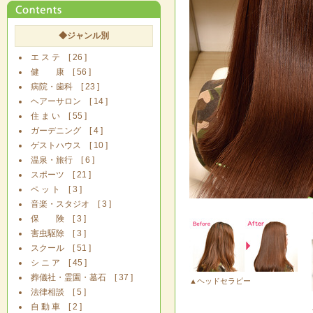
◆ジャンル別
エ ス テ [ 26 ]
健 康 [ 56 ]
病院・歯科 [ 23 ]
ヘアーサロン [ 14 ]
住 ま い [ 55 ]
ガーデニング [ 4 ]
ゲストハウス [ 10 ]
温泉・旅行 [ 6 ]
スポーツ [ 21 ]
ペ ッ ト [ 3 ]
音楽・スタジオ [ 3 ]
保 険 [ 3 ]
害虫駆除 [ 3 ]
スクール [ 51 ]
シ ニ ア [ 45 ]
葬儀社・霊園・墓石 [ 37 ]
▲ヘッドセラピー
法律相談 [ 5 ]
自 動 車 [ 2 ]