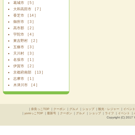
葛城市 [ 5 ]
大和高田市 [ 7 ]
香芝市 [ 14 ]
御所市 [ 3 ]
高市郡 [ 2 ]
宇陀市 [ 4 ]
東吉野村 [ 2 ]
五條市 [ 3 ]
天川村 [ 3 ]
名張市 [ 1 ]
伊賀市 [ 2 ]
京都府南部 [ 13 ]
志摩市 [ 1 ]
木津川市 [ 4 ]
｜
奈良っこTOP
｜
クーポン
｜
グルメ
｜
ショップ
｜
観光・レジャー
｜
イベン
｜
yomiっこTOP
｜
最新号
｜
クーポン
｜
グルメ
｜
ショップ
｜
ライフ
｜
イベント
｜
Copyright (C) 2017 Y