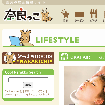
OKAHAIR
●オ
Cool Narakko は | 奈良っこ | まほなび |
yomiっこ | のデータを集めたリンク集です