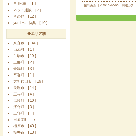
自 転 車 [ 1 ]
情報更新日／2016-10-05 関連カ
ネット通販 [ 2 ]
その他 [ 12 ]
yomiっこ特典 [ 10 ]
◆エリア別
奈良市 [ 140 ]
山添村 [ 1 ]
生駒市 [ 19 ]
三郷町 [ 2 ]
斑鳩町 [ 3 ]
平群町 [ 1 ]
大和郡山市 [ 19 ]
天理市 [ 14 ]
王寺町 [ 4 ]
広陵町 [ 10 ]
河合町 [ 3 ]
三宅町 [ 1 ]
田原本町 [ 7 ]
橿原市 [ 40 ]
桜井市 [ 13 ]