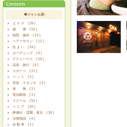
◆ジャンル別
エ ス テ [ 26 ]
健 康 [ 52 ]
病院・歯科 [ 23 ]
ヘアーサロン [ 12 ]
住 ま い [ 54 ]
ガーデニング [ 4 ]
ゲストハウス [ 10 ]
温泉・旅行 [ 6 ]
スポーツ [ 21 ]
ペ ッ ト [ 3 ]
音楽・スタジオ [ 3 ]
保 険 [ 3 ]
害虫駆除 [ 3 ]
スクール [ 51 ]
シ ニ ア [ 45 ]
葬儀社・霊園・墓石 [ 36 ]
法律相談 [ 4 ]
自 動 車 [ 2 ]