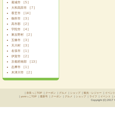
葛城市 [ 5 ]
大和高田市 [ 7 ]
香芝市 [ 14 ]
御所市 [ 3 ]
高市郡 [ 2 ]
宇陀市 [ 4 ]
東吉野村 [ 2 ]
五條市 [ 3 ]
天川村 [ 3 ]
名張市 [ 1 ]
伊賀市 [ 2 ]
京都府南部 [ 13 ]
志摩市 [ 1 ]
木津川市 [ 2 ]
｜
奈良っこTOP
｜
クーポン
｜
グルメ
｜
ショップ
｜
観光・レジャー
｜
イベン
｜
yomiっこTOP
｜
最新号
｜
クーポン
｜
グルメ
｜
ショップ
｜
ライフ
｜
イベント
｜
Copyright (C) 2017 Y