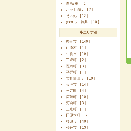
自 転 車 [ 1 ]
ネット通販 [ 2 ]
その他 [ 12 ]
yomiっこ特典 [ 10 ]
◆エリア別
奈良市 [ 140 ]
山添村 [ 1 ]
生駒市 [ 19 ]
三郷町 [ 2 ]
斑鳩町 [ 3 ]
平群町 [ 1 ]
大和郡山市 [ 19 ]
天理市 [ 14 ]
王寺町 [ 4 ]
広陵町 [ 10 ]
河合町 [ 3 ]
三宅町 [ 1 ]
田原本町 [ 7 ]
橿原市 [ 40 ]
桜井市 [ 13 ]