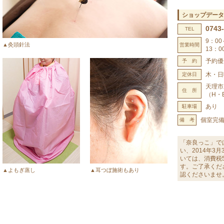
ショップデータ
0743
TEL
9：00
▲灸頭針法
営業時間
13：0
予約優
予 約
木・日
定休日
天理市
住 所
（H・
あり
駐車場
個室完
備 考
「奈良っこ」で
い、2014年3
いては、消費税
す。ご了承くだ
▲よもぎ蒸し
▲耳つぼ施術もあり
認くださいませ