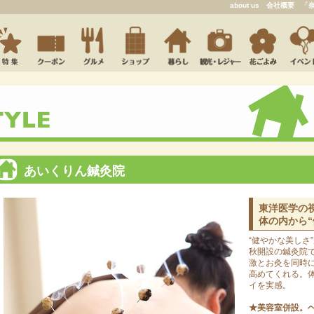
about us
会社概要
「
あいくりん鍼灸院
東洋医学の
体の内から“
“健やかな美しさ
秋開設の鍼灸院
激とお灸を同時
高めてくれる。
イを実感。
★美容室併設。