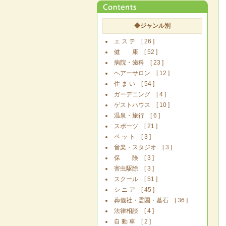
◆ジャンル別
エ ス テ [ 26 ]
健 康 [ 52 ]
病院・歯科 [ 23 ]
ヘアーサロン [ 12 ]
住 ま い [ 54 ]
ガーデニング [ 4 ]
ゲストハウス [ 10 ]
温泉・旅行 [ 6 ]
スポーツ [ 21 ]
ペ ッ ト [ 3 ]
音楽・スタジオ [ 3 ]
保 険 [ 3 ]
害虫駆除 [ 3 ]
スクール [ 51 ]
シ ニ ア [ 45 ]
葬儀社・霊園・墓石 [ 36 ]
法律相談 [ 4 ]
自 動 車 [ 2 ]