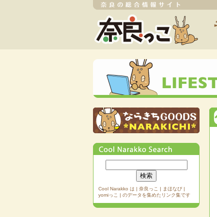
Cool Narakko は | 奈良っこ | まほなび |
yomiっこ | のデータを集めたリンク集です