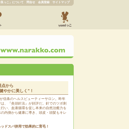
奈良っこ」について
問合せ
会員登録
サイトマップ
視点から
健やかに美しく”！
”が信条のヘルスビューティーサロン。昨年
では、『灸頭針法』が好評だ。針でのツボ刺
に行い、血液循環を促し本来の自然治癒力を
体の内側から健康に導き、頭皮・頭髪もキレ
ヘッドスパ併用で効果的に育毛！