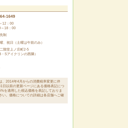
-64-1649
～12：00
0～18：00
先制
曜、祝日（土曜は午前のみ）
二階堂上ノ庄町2-5
B・Sアイクリンの西隣）
備
は、2014年4月からの消費税率変更に伴
月31日以前の更新ページにある価格表記につ
5%を適用した税込価格を表記しておりま
さい。価格についての詳細は各店舗へご確
。