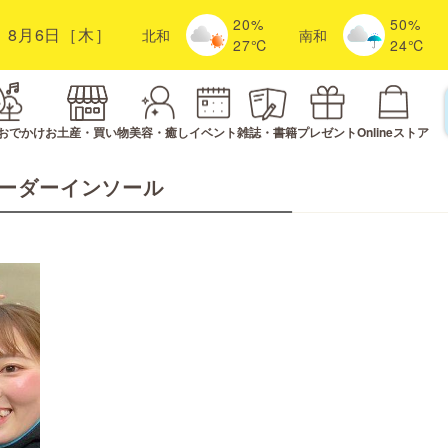
20%
50%
8月6日［木］
北
和
南
和
27℃
24℃
おでかけ
お土産・買い物
美容・癒し
イベント
雑誌・書籍
プレゼント
Onlineストア
ーダーインソール