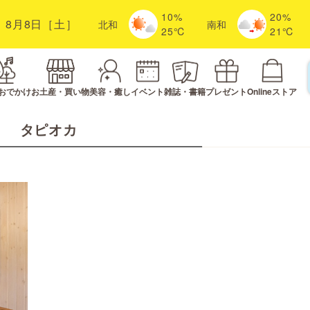
10%
20%
8月8日［土］
北
和
南
和
25℃
21℃
おでかけ
お土産・買い物
美容・癒し
イベント
雑誌・書籍
プレゼント
Onlineストア
タピオカ