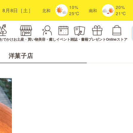
10%
20%
8月8日［土］
北
和
南
和
25℃
21℃
おでかけ
お土産・買い物
美容・癒し
イベント
雑誌・書籍
プレゼント
Onlineストア
洋菓子店