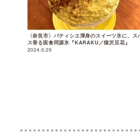
〈奈良市〉パティシエ渾身のスイーツ氷に、ス
ス香る医食同源氷『KARAKU／猿沢豆花』
2024.6.29