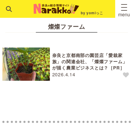
by yomiっこ
menu
燦燦ファーム
奈良と京都南部の園芸店「愛栽家
族」の関連会社、「燦燦ファーム」
が描く農業ビジネスとは？［PR］
2026.4.14