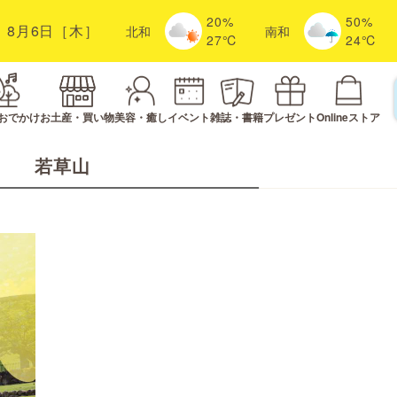
20%
50%
8月6日［木］
北
和
南
和
27℃
24℃
おでかけ
お土産・買い物
美容・癒し
イベント
雑誌・書籍
プレゼント
Onlineストア
若草山