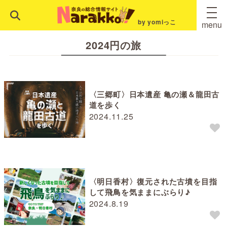
by yomiっこ
menu
2024円の旅
〈三郷町〉日本遺産 亀の瀬＆龍田古
道を歩く
2024.11.25
〈明日香村〉復元された古墳を目指
して飛鳥を気ままにぶらり♪
2024.8.19