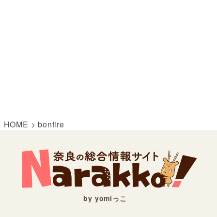
HOME
>
bonfire
by yomiっこ