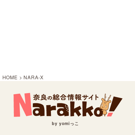
HOME
>
NARA-X
by yomiっこ