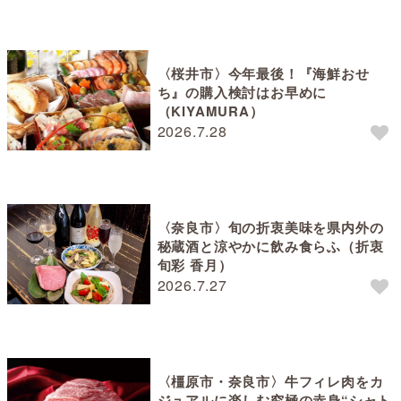
〈桜井市〉今年最後！『海鮮おせ
ち』の購入検討はお早めに
（KIYAMURA）
2026.7.28
〈奈良市〉旬の折衷美味を県内外の
秘蔵酒と涼やかに飲み食らふ（折衷
旬彩 香月）
2026.7.27
〈橿原市・奈良市〉牛フィレ肉をカ
ジュアルに楽しむ究極の赤身“シャト