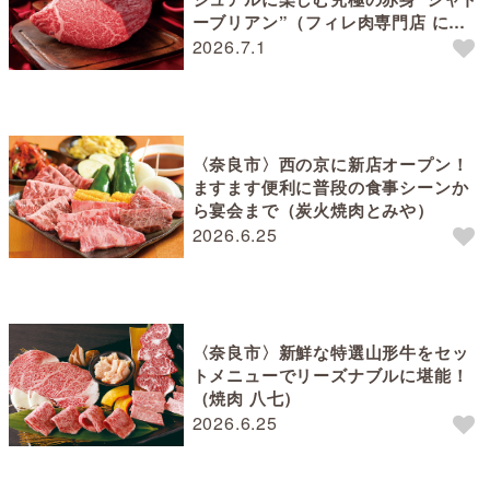
ーブリアン”（フィレ肉専門店 にく
ぞう）
2026.7.1
〈奈良市〉西の京に新店オープン！
ますます便利に普段の食事シーンか
ら宴会まで（炭火焼肉とみや）
2026.6.25
〈奈良市〉新鮮な特選山形牛をセッ
トメニューでリーズナブルに堪能！
（焼肉 八七）
2026.6.25