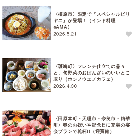
〈橿原市〉限定で『スペシャルビリ
ヤニ』が登場！（インド料理
aAMA）
2026.5.21
〈斑鳩町〉フレンチ仕立ての品々
と、旬野菜のおばんざいのいいとこ
取り（ホシノウエノカフェ）
2026.4.30
〈田原本町・天理市・奈良市・精華
町〉春のお祝いや記念日に充実の宴
会プランで乾杯!!（迎賓館）