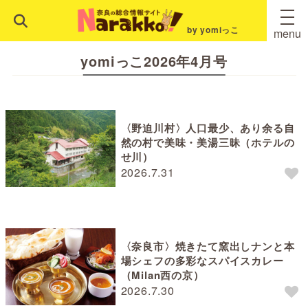
by yomiっこ
menu
yomiっこ2026年4月号
〈野迫川村〉人口最少、あり余る自
然の村で美味・美湯三昧（ホテルの
せ川）
2026.7.31
〈奈良市〉焼きたて窯出しナンと本
場シェフの多彩なスパイスカレー
（Milan西の京）
2026.7.30