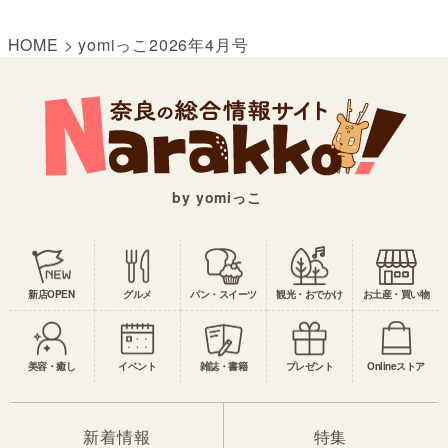
HOME
>
yomiっこ2026年4月号
by yomiっこ
新店OPEN
グルメ
パン・スイーツ
観光・おでかけ
お土産・買い物
美容・癒し
イベント
雑誌・書籍
プレゼント
Onlineストア
新着情報
特集