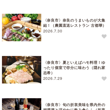
〈奈良市〉奈良のうまいものが大集
結！（農園直送レストラン 古都華）
2026.7.30
〈奈良市〉夏といえばハモ料理！ゆ
ったり個室で存分に味わう（隠れ家
志希）
2026.7.29
〈奈良市〉旬の折衷美味を県内外の
秘蔵酒と涼やかに飲み食らふ（折衷