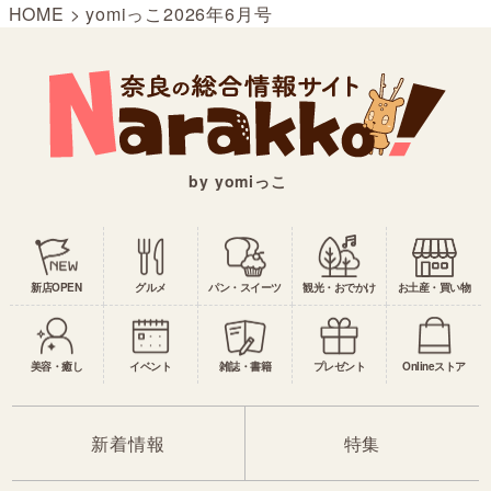
HOME
>
yomiっこ2026年6月号
by yomiっこ
新店OPEN
グルメ
パン・スイーツ
観光・おでかけ
お土産・買い物
美容・癒し
イベント
雑誌・書籍
プレゼント
Onlineストア
新着情報
特集