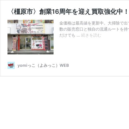
〈橿原市〉創業16周年を迎え買取強化中！
金価格は最高値を更新中。大掃除で出
数の販売窓口と独自の流通ルートを持
〈橿
だけでも …
続きを読む
原
市〉
創
業
16
yomiっこ（よみっこ）WEB
周
年
を
迎
え
買
取
強
化
中！