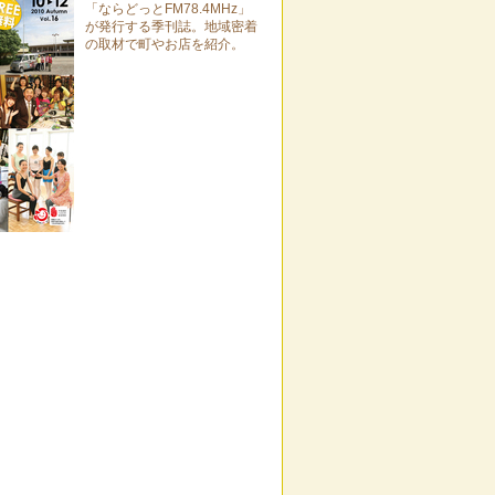
「ならどっとFM78.4MHz」
が発行する季刊誌。地域密着
の取材で町やお店を紹介。