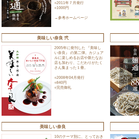
○2011年７月発行
○1000円
→
参考ホームページ
美味しい奈良 弐
2005年に発刊した 『美味し
い奈良』 の第二弾。カジュア
ルに楽しめるお店や新たなお
店も加わり、こだわりがたく
さん集まった１冊。
○2008年04月発行
○840円
○完売御礼
美味しい奈良
10のテーマ別に、とっておき