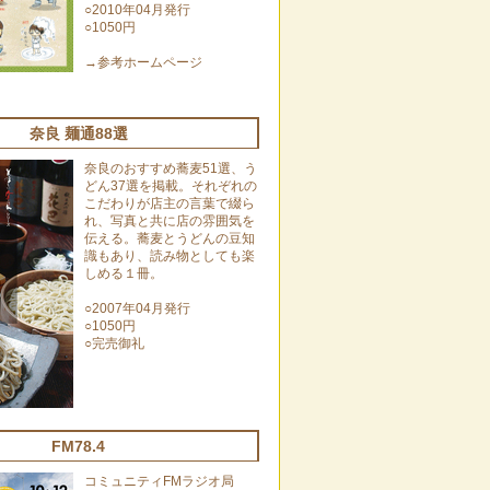
○2010年04月発行
○1050円
→
参考ホームページ
奈良 麺通88選
奈良のおすすめ蕎麦51選、う
どん37選を掲載。それぞれの
こだわりが店主の言葉で綴ら
れ、写真と共に店の雰囲気を
伝える。蕎麦とうどんの豆知
識もあり、読み物としても楽
しめる１冊。
○2007年04月発行
○1050円
○完売御礼
FM78.4
コミュニティFMラジオ局