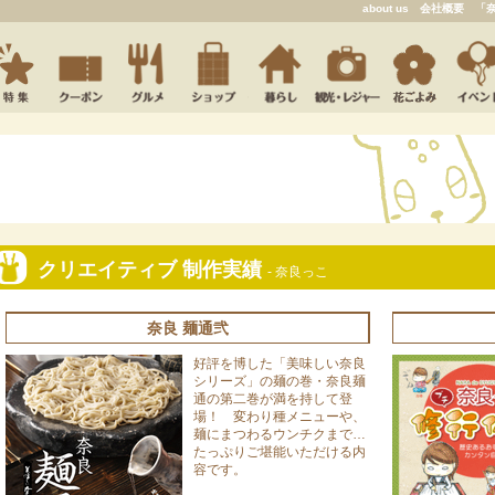
about us
会社概要
「
クリエイティブ 制作実績
- 奈良っこ
奈良 麺通弐
好評を博した「美味しい奈良
シリーズ」の麺の巻・奈良麺
通の第二巻が満を持して登
場！ 変わり種メニューや、
麺にまつわるウンチクまで…
たっぷりご堪能いただける内
容です。