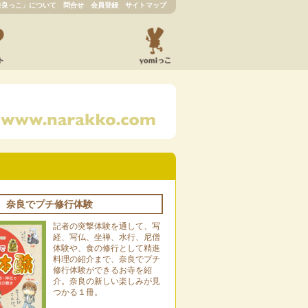
奈良っこ」について
問合せ
会員登録
サイトマップ
奈良でプチ修行体験
記者の突撃体験を通して、写
経、写仏、坐禅、水行、尼僧
体験や、食の修行として精進
料理の紹介まで、奈良でプチ
修行体験ができるお寺を紹
介。奈良の新しい楽しみが見
つかる１冊。