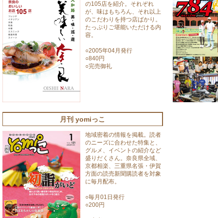
の105店を紹介。それぞれ
が、味はもちろん、それ以上
のこだわりを持つ店ばかり。
たっぷりご堪能いただける内
容。
○2005年04月発行
○840円
○完売御礼
月刊 yomiっこ
地域密着の情報を掲載。読者
のニーズに合わせた特集と、
グルメ、イベントの紹介など
盛りだくさん。奈良県全域、
京都相楽、三重県名張・伊賀
方面の読売新聞購読者を対象
に毎月配布。
○毎月01日発行
○200円