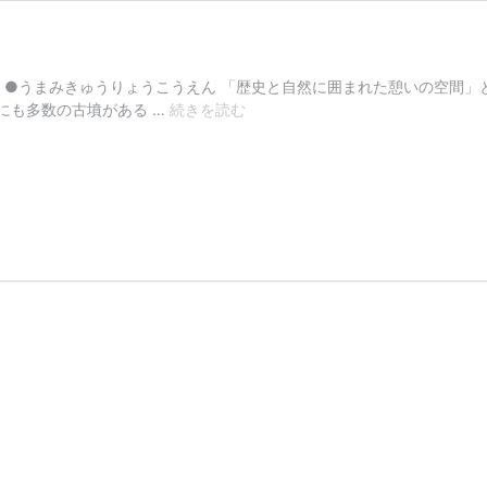
 ●うまみきゅうりょうこうえん 「歴史と自然に囲まれた憩いの空間」
【広
にも多数の古墳がある …
続きを読む
陵
町・
河
合
町】
県
営
馬
見
丘
陵
公
園