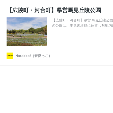
【広陵町・河合町】県営馬見丘陵公園
【広陵町・河合町】県営 馬見丘陵公園
の公園は、馬見古墳群に位置し敷地内
Narakko!（奈良っこ）