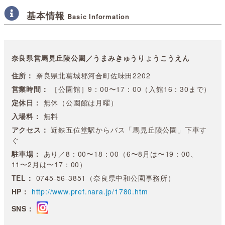
基本情報
Basic Information
奈良県営馬見丘陵公園／うまみきゅうりょうこうえん
住所：
奈良県北葛城郡河合町佐味田2202
営業時間：
［公園館］9：00〜17：00（入館16：30まで）
定休日：
無休（公園館は月曜）
入場料：
無料
アクセス：
近鉄五位堂駅からバス「馬見丘陵公園」下車す
ぐ
駐車場：
あり／8：00〜18：00（6〜8月は〜19：00、
11〜2月は〜17：00）
TEL：
0745-56-3851（奈良県中和公園事務所）
HP：
http://www.pref.nara.jp/1780.htm
SNS：