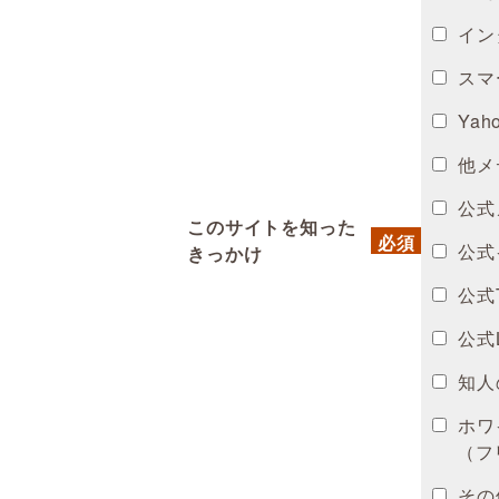
イン
スマ
Yah
他メデ
公式
このサイトを知った
公式
きっかけ
公式T
公式L
知人
ホワ
（フリ
その