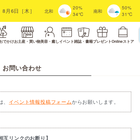
20%
50%
8月6日［木］
北
和
南
和
34℃
31℃
おでかけ
お土産・買い物
美容・癒し
イベント
雑誌・書籍
プレゼント
Onlineストア
お問い合わせ
は、
イベント情報投稿フォーム
から
お願いします。
相互リンクのお断り】