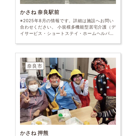
かさね 奈良駅前
※2025年8月の情報です。詳細は施設へお問い
合わせください。 小規模多機能型居宅介護（デ
イサービス・ショートステイ・ホームヘルパー
派遣） 今年も全員でお花見 医療課題を抱える
方もお任せ。通いも宿泊も訪問も、定額で臨機
応 […]
奈良市
かさね 押熊