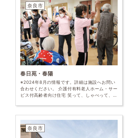
奈良市
春日苑・春陽
※2024年8月の情報です。詳細は施設へお問い
合わせください。 介護付有料老人ホーム・サー
ビス付高齢者向け住宅 笑って、しゃべって、楽
しんで…優しく頼れるスタッフばかり 春日苑
は、一人ひとりの性格や好みを尊重した温もり
の […]
奈良市