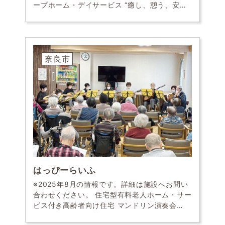
ープホーム・デイサービス “癒し、憩う、安ら
ぐ我が家” 豊かで自由な暮らしを支える寄り添
うケア 中南和地域で高齢者施設を手掛けるベ
[…]
奈良市
はっぴーらいふ
※2025年8月の情報です。詳細は施設へお問い
合わせください。 住宅型有料老人ホーム・サー
ビス付き高齢者向け住宅 マンドリン演奏会
「癒・食・住に妥協しません！」安心・すこや