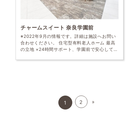
チャームスイート 奈良学園前
※2022年9月の情報です。詳細は施設へお問い
合わせください。 住宅型有料老人ホーム 最高
の立地 ×24時間サポート、学園前で安心して楽
しめる生活を 高級住宅街がひしめく奈良屈指の
人気エリアに位置し、目の前には「西奈良中
[…]
Posts navigation
»
2
1