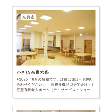
か・楽しいくらし 「癒･食･住」をコンセプト
に […]
奈良市
かさね 奈良六条
※2025年8月の情報です。詳細は施設へお問い
合わせください。 小規模多機能型居宅介護・住
宅型有料老人ホーム（デイサービス・ショート
ステイ・ホームヘルパー派遣） 出張回転寿司
運動会 認知症や介護度が高い方もお任せ！ 看
[…]