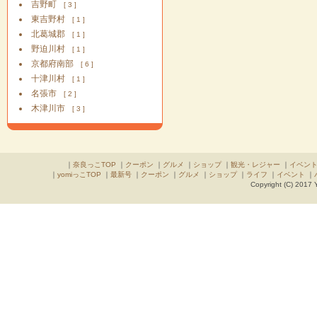
吉野町
[ 3 ]
東吉野村
[ 1 ]
北葛城郡
[ 1 ]
野迫川村
[ 1 ]
京都府南部
[ 6 ]
十津川村
[ 1 ]
名張市
[ 2 ]
木津川市
[ 3 ]
｜
奈良っこTOP
｜
クーポン
｜
グルメ
｜
ショップ
｜
観光・レジャー
｜
イベン
｜
yomiっこTOP
｜
最新号
｜
クーポン
｜
グルメ
｜
ショップ
｜
ライフ
｜
イベント
｜
Copyright (C) 2017 Y