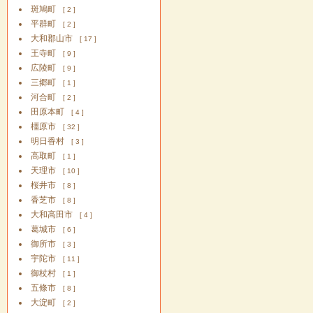
斑鳩町
[ 2 ]
平群町
[ 2 ]
大和郡山市
[ 17 ]
王寺町
[ 9 ]
広陵町
[ 9 ]
三郷町
[ 1 ]
河合町
[ 2 ]
田原本町
[ 4 ]
橿原市
[ 32 ]
明日香村
[ 3 ]
高取町
[ 1 ]
天理市
[ 10 ]
桜井市
[ 8 ]
香芝市
[ 8 ]
大和高田市
[ 4 ]
葛城市
[ 6 ]
御所市
[ 3 ]
宇陀市
[ 11 ]
御杖村
[ 1 ]
五條市
[ 8 ]
大淀町
[ 2 ]