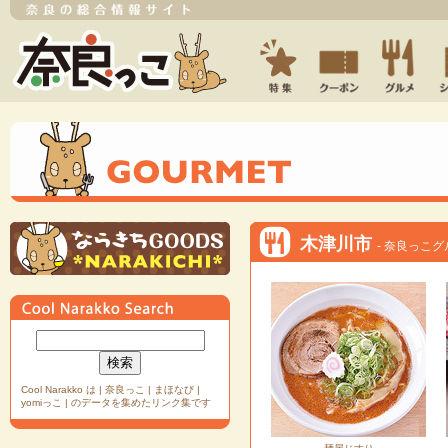
木津川市
- 奈良っこグ
Cool Narakko は | 奈良っこ | まほなび |
yomiっこ | のデータを集めたリンク集です