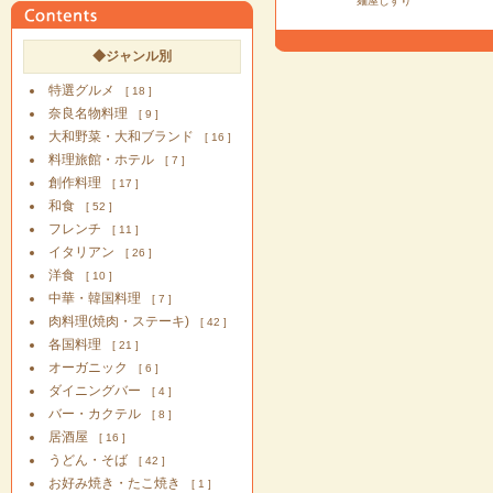
麺屋じすり
◆ジャンル別
特選グルメ
[ 18 ]
奈良名物料理
[ 9 ]
大和野菜・大和ブランド
[ 16 ]
料理旅館・ホテル
[ 7 ]
創作料理
[ 17 ]
和食
[ 52 ]
フレンチ
[ 11 ]
イタリアン
[ 26 ]
洋食
[ 10 ]
中華・韓国料理
[ 7 ]
肉料理(焼肉・ステーキ)
[ 42 ]
各国料理
[ 21 ]
オーガニック
[ 6 ]
ダイニングバー
[ 4 ]
バー・カクテル
[ 8 ]
居酒屋
[ 16 ]
うどん・そば
[ 42 ]
お好み焼き・たこ焼き
[ 1 ]