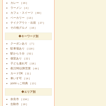
カレー
[ 16 ]
ラーメン
[ 4 ]
カフェ・スイーツ
[ 69 ]
ベーカリー
[ 13 ]
テイクアウト・出前
[ 27 ]
その他グルメ
[ 16 ]
◆キーワード別
クーポンあり
[ 7 ]
駐車場あり
[ 116 ]
駅から５分
[ 52 ]
個室あり
[ 22 ]
子ども連れ可
[ 18 ]
夜22時以降営業
[ 44 ]
カードOK
[ 11 ]
車いす可
[ 14 ]
yomiっこ特典
[ 13 ]
◆エリア別
奈良市
[ 134 ]
生駒市
[ 18 ]