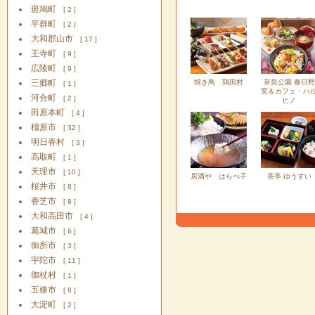
斑鳩町
[ 2 ]
平群町
[ 2 ]
大和郡山市
[ 17 ]
王寺町
[ 9 ]
広陵町
[ 9 ]
三郷町
焼き鳥 鶏田村
奈良公園 春日野
[ 1 ]
窯＆カフェ・ハ
河合町
[ 2 ]
ヒノ
田原本町
[ 4 ]
橿原市
[ 32 ]
明日香村
[ 3 ]
高取町
[ 1 ]
天理市
[ 10 ]
居酒や はらぺ子
茶亭 ゆうすい
桜井市
[ 8 ]
香芝市
[ 8 ]
大和高田市
[ 4 ]
葛城市
[ 6 ]
御所市
[ 3 ]
宇陀市
[ 11 ]
御杖村
[ 1 ]
五條市
[ 8 ]
大淀町
[ 2 ]