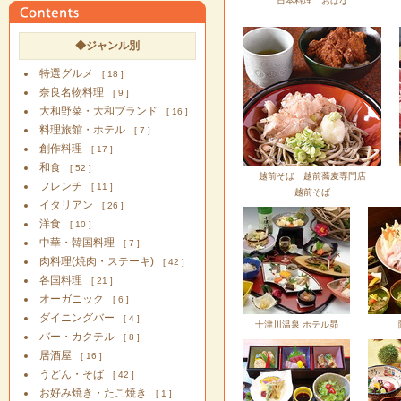
日本料理 おばな
◆ジャンル別
特選グルメ
[ 18 ]
奈良名物料理
[ 9 ]
大和野菜・大和ブランド
[ 16 ]
料理旅館・ホテル
[ 7 ]
創作料理
[ 17 ]
和食
[ 52 ]
越前そば 越前蕎麦専門店
フレンチ
[ 11 ]
越前そば
イタリアン
[ 26 ]
洋食
[ 10 ]
中華・韓国料理
[ 7 ]
肉料理(焼肉・ステーキ)
[ 42 ]
各国料理
[ 21 ]
オーガニック
[ 6 ]
ダイニングバー
[ 4 ]
十津川温泉 ホテル昴
バー・カクテル
[ 8 ]
居酒屋
[ 16 ]
うどん・そば
[ 42 ]
お好み焼き・たこ焼き
[ 1 ]