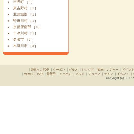
吉野町
[ 3 ]
東吉野村
[ 1 ]
北葛城郡
[ 1 ]
野迫川村
[ 1 ]
京都府南部
[ 6 ]
十津川村
[ 1 ]
名張市
[ 2 ]
木津川市
[ 3 ]
｜
奈良っこTOP
｜
クーポン
｜
グルメ
｜
ショップ
｜
観光・レジャー
｜
イベン
｜
yomiっこTOP
｜
最新号
｜
クーポン
｜
グルメ
｜
ショップ
｜
ライフ
｜
イベント
｜
Copyright (C) 2017 Y