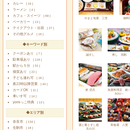
カレー
[ 16 ]
ラーメン
[ 4 ]
カフェ・スイーツ
[ 69 ]
やまと旬菜 三笠
御料
ベーカリー
[ 13 ]
テイクアウト・出前
[ 27 ]
その他グルメ
[ 16 ]
◆キーワード別
クーポンあり
[ 7 ]
誠すし
寿し 兆駒
駐車場あり
[ 116 ]
駅から５分
[ 52 ]
個室あり
[ 22 ]
子ども連れ可
[ 18 ]
夜22時以降営業
[ 44 ]
カードOK
鮓 恷兵
魚菜料理店 創
[ 11 ]
SOU～
車いす可
[ 14 ]
yomiっこ特典
[ 13 ]
◆エリア別
奈良市
[ 134 ]
酒と肴とすし処
和食屋 八寳
生駒市
[ 18 ]
天の川