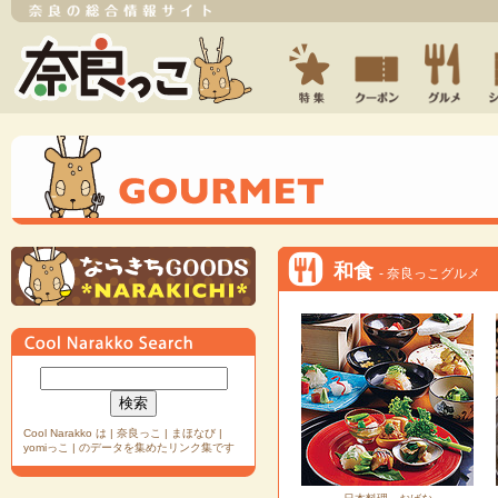
和食
- 奈良っこグルメ
Cool Narakko は | 奈良っこ | まほなび |
yomiっこ | のデータを集めたリンク集です