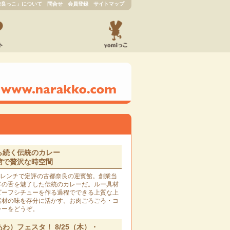
奈良っこ」について
問合せ
会員登録
サイトマップ
ら続く伝統のカレー
館で贅沢な時空間
フレンチで定評の古都奈良の迎賓館。創業当
客の舌を魅了した伝統のカレーだ。ルー具材
ビーフシチューを作る過程でできる上質な上
素材の味を存分に活かす。お肉ごろごろ・コ
レーをどうぞ。
わ）フェスタ！ 8/25（木）・