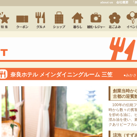
about us
会社概要
「
奈良ホテル メインダイニングルーム 三笠
●みかさ
創業当時か
古都の迎賓
100年の伝統
時から数々の賓
を炒める油に、
澄み油を使い、
クありビーフカ
涼泡（すずあ