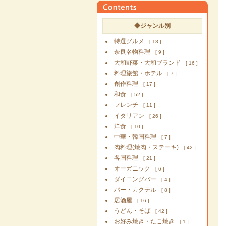
◆ジャンル別
特選グルメ
[ 18 ]
奈良名物料理
[ 9 ]
大和野菜・大和ブランド
[ 16 ]
料理旅館・ホテル
[ 7 ]
創作料理
[ 17 ]
和食
[ 52 ]
フレンチ
[ 11 ]
イタリアン
[ 26 ]
洋食
[ 10 ]
中華・韓国料理
[ 7 ]
肉料理(焼肉・ステーキ)
[ 42 ]
各国料理
[ 21 ]
オーガニック
[ 6 ]
ダイニングバー
[ 4 ]
バー・カクテル
[ 8 ]
居酒屋
[ 16 ]
うどん・そば
[ 42 ]
お好み焼き・たこ焼き
[ 1 ]