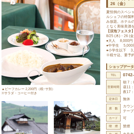
26（金）
夏恒例のスペシ
ルシェフの特製
み放題。ホテル
となく美味美酒を
【涼泡フェスタ
8/25 (木)・26 
●大人 8,000円
●中学生 5,000
●小学生以下 3,
※税サ込、要予
ショップデータ
0742
TEL
朝 7：
昼11
営業時間
▲ビーフカレー 2,200円（税･サ別）
夜17：
※サラダ・コーヒー付き
無休
定休日
カウン
席 数
テーブ
可
カード
禁煙
喫 煙