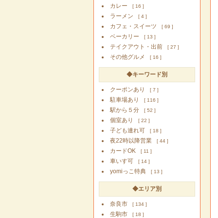
カレー
[ 16 ]
ラーメン
[ 4 ]
カフェ・スイーツ
[ 69 ]
ベーカリー
[ 13 ]
テイクアウト・出前
[ 27 ]
その他グルメ
[ 16 ]
◆キーワード別
クーポンあり
[ 7 ]
駐車場あり
[ 116 ]
駅から５分
[ 52 ]
個室あり
[ 22 ]
子ども連れ可
[ 18 ]
夜22時以降営業
[ 44 ]
カードOK
[ 11 ]
車いす可
[ 14 ]
yomiっこ特典
[ 13 ]
◆エリア別
奈良市
[ 134 ]
生駒市
[ 18 ]