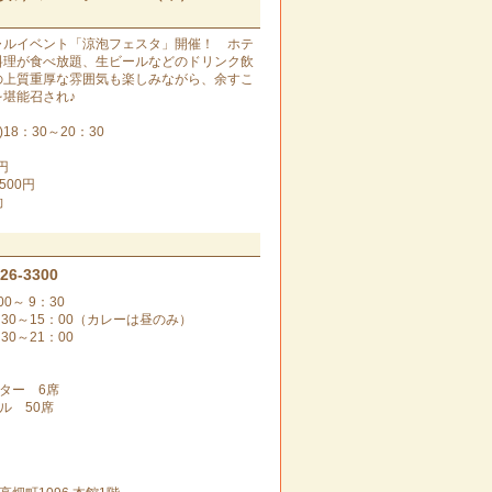
ャルイベント「涼泡フェスタ」開催！ ホテ
料理が食べ放題、生ビールなどのドリンク飲
の上質重厚な雰囲気も楽しみながら、余すこ
堪能召され♪
】
(金)18：30～20：30
円
500円
約
-26-3300
00～ 9：30
：30～15：00（カレーは昼のみ）
30～21：00
ター 6席
ル 50席