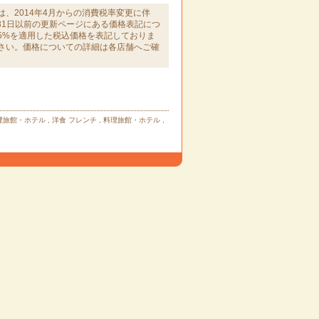
は、2014年4月からの消費税率変更に伴
月31日以前の更新ページにある価格表記につ
5%を適用した税込価格を表記しておりま
さい。価格についての詳細は各店舗へご確
。
理旅館・ホテル
,
洋食
フレンチ
,
料理旅館・ホテル
,