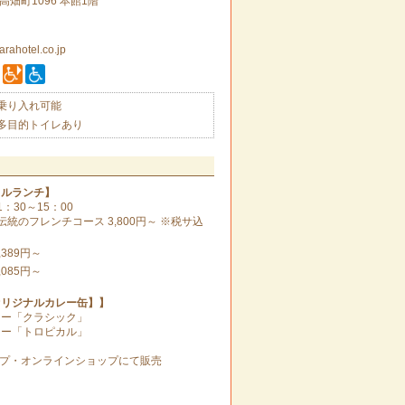
高畑町1096 本館1階
rahotel.co.jp
乗り入れ可能
多目的トイレあり
ャルランチ】
1：30～15：00
統のフレンチコース 3,800円～ ※税サ込
,389円～
,085円～
オリジナルカレー缶】】
レー「クラシック」
レー「トロピカル」
ップ・オンラインショップにて販売