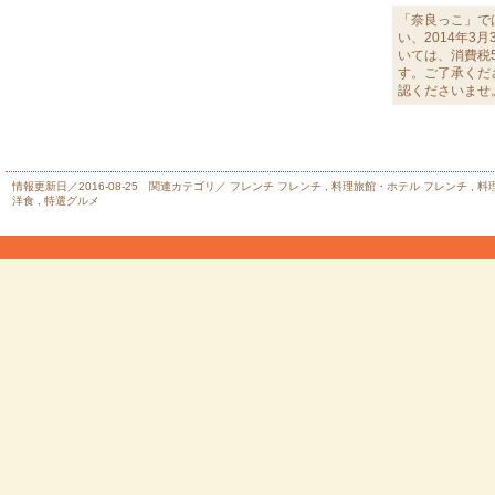
「奈良っこ」で
い、2014年3
いては、消費税
す。ご了承くだ
認くださいませ
情報更新日／2016-08-25 関連カテゴリ／
フレンチ
フレンチ
,
料理旅館・ホテル
フレンチ
,
料
洋食
,
特選グルメ