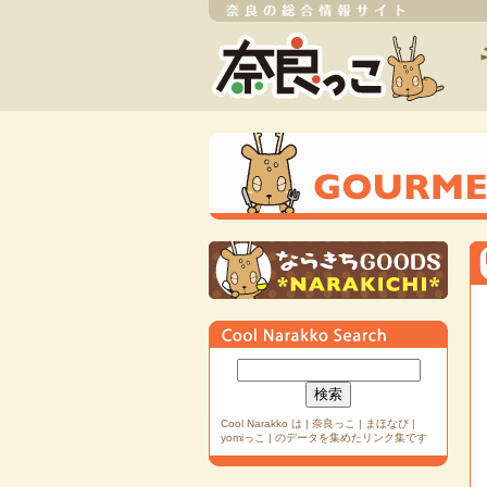
Cool Narakko は | 奈良っこ | まほなび |
yomiっこ | のデータを集めたリンク集です