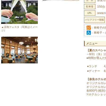
奈良市
住 所
150台
駐車場
www.na
URL
バリアフリー情報
▲涼泡フェスタ（写真はイメー
：車椅子の
ジ）
：車椅子・
メニュー
【夏のスペシ
～8/31（水）1
●時間が育んだ伝
●ランチ
4
●ディナー
8
【奈良ホテル
オリジナルカ
オリジナルカ
各800円 (税別)
※ホテルショ