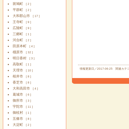
斑鳩町
[ 2 ]
平群町
[ 2 ]
大和郡山市
[ 17 ]
王寺町
[ 9 ]
広陵町
[ 9 ]
三郷町
[ 1 ]
河合町
[ 2 ]
田原本町
[ 4 ]
橿原市
[ 32 ]
明日香村
[ 3 ]
高取町
[ 1 ]
情報更新日／2017-06-25 関連カ
天理市
[ 10 ]
桜井市
[ 8 ]
香芝市
[ 8 ]
大和高田市
[ 4 ]
葛城市
[ 6 ]
御所市
[ 3 ]
宇陀市
[ 11 ]
御杖村
[ 1 ]
五條市
[ 8 ]
大淀町
[ 2 ]