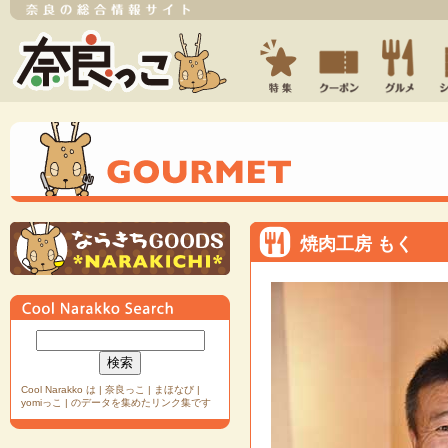
焼肉工房 も
Cool Narakko は | 奈良っこ | まほなび |
yomiっこ | のデータを集めたリンク集です