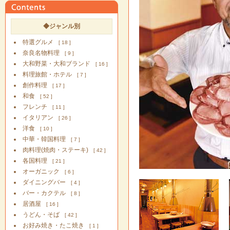
◆ジャンル別
特選グルメ
[ 18 ]
奈良名物料理
[ 9 ]
大和野菜・大和ブランド
[ 16 ]
料理旅館・ホテル
[ 7 ]
創作料理
[ 17 ]
和食
[ 52 ]
フレンチ
[ 11 ]
イタリアン
[ 26 ]
洋食
[ 10 ]
中華・韓国料理
[ 7 ]
肉料理(焼肉・ステーキ)
[ 42 ]
各国料理
[ 21 ]
オーガニック
[ 6 ]
ダイニングバー
[ 4 ]
バー・カクテル
[ 8 ]
居酒屋
[ 16 ]
うどん・そば
[ 42 ]
お好み焼き・たこ焼き
[ 1 ]