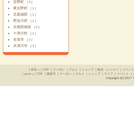
吉野町
[ 3 ]
東吉野村
[ 1 ]
北葛城郡
[ 1 ]
野迫川村
[ 1 ]
京都府南部
[ 6 ]
十津川村
[ 1 ]
名張市
[ 2 ]
木津川市
[ 3 ]
｜
奈良っこTOP
｜
クーポン
｜
グルメ
｜
ショップ
｜
観光・レジャー
｜
イベン
｜
yomiっこTOP
｜
最新号
｜
クーポン
｜
グルメ
｜
ショップ
｜
ライフ
｜
イベント
｜
Copyright (C) 2017 Y