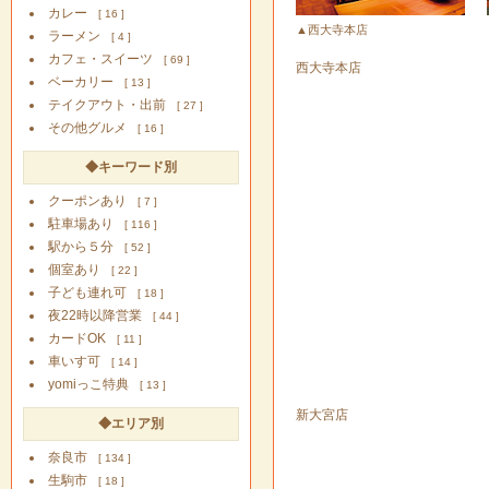
カレー
[ 16 ]
▲西大寺本店
ラーメン
[ 4 ]
カフェ・スイーツ
[ 69 ]
西大寺本店
ベーカリー
[ 13 ]
テイクアウト・出前
[ 27 ]
その他グルメ
[ 16 ]
◆キーワード別
クーポンあり
[ 7 ]
駐車場あり
[ 116 ]
駅から５分
[ 52 ]
個室あり
[ 22 ]
子ども連れ可
[ 18 ]
夜22時以降営業
[ 44 ]
カードOK
[ 11 ]
車いす可
[ 14 ]
yomiっこ特典
[ 13 ]
新大宮店
◆エリア別
奈良市
[ 134 ]
生駒市
[ 18 ]