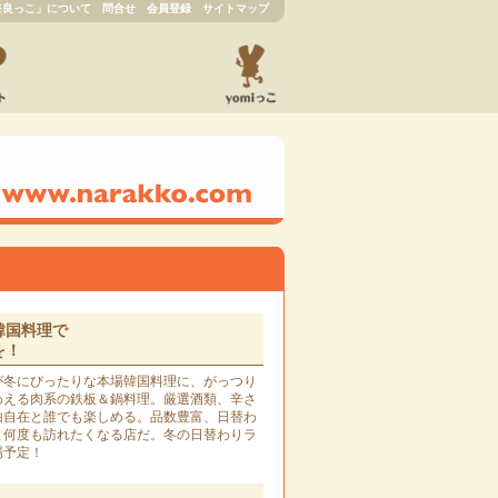
奈良っこ」について
問合せ
会員登録
サイトマップ
韓国料理で
を！
冬にぴったりな本場韓国料理に、がっつり
わえる肉系の鉄板＆鍋料理。厳選酒類、辛さ
由自在と誰でも楽しめる。品数豊富、日替わ
と何度も訪れたくなる店だ。冬の日替わりラ
場予定！