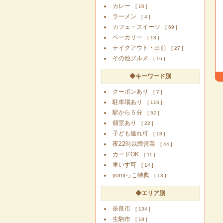
カレー
[ 16 ]
ラーメン
[ 4 ]
カフェ・スイーツ
[ 69 ]
ベーカリー
[ 13 ]
テイクアウト・出前
[ 27 ]
その他グルメ
[ 16 ]
◆キーワード別
クーポンあり
[ 7 ]
駐車場あり
[ 116 ]
駅から５分
[ 52 ]
個室あり
[ 22 ]
子ども連れ可
[ 18 ]
夜22時以降営業
[ 44 ]
カードOK
[ 11 ]
車いす可
[ 14 ]
yomiっこ特典
[ 13 ]
◆エリア別
奈良市
[ 134 ]
生駒市
[ 18 ]