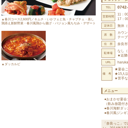
0742
TEL
11：0
営業時間
17：0
▲春川コース2,600円／キムチ・いかフェと魚・チャプチェ・蒸し
鶏添え新鮮野菜・春川風鶏から揚げ・パジョン風ちぢみ・デザート
無休（年
定休日
カウン
席 数
テーブ
奈良市富
住 所
なし（
駐車場
★近隣
haruka
URL
▲ダッカルビ
★宴会
★15人
備 考
★苦手
メニュー
●おまかせ宴会コ
（飲み放題付き
●春川海鮮ダッカ
●春川風ジンギス
「奈良っこ」で