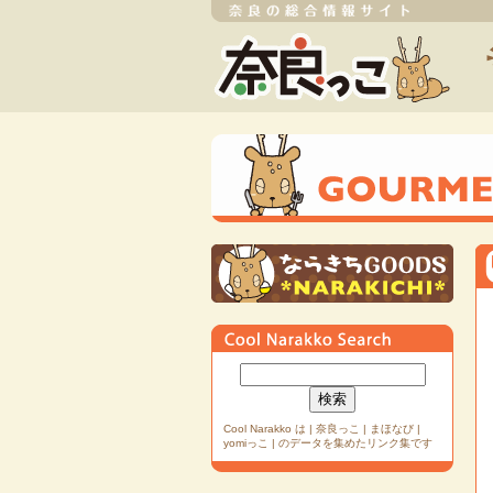
Cool Narakko は | 奈良っこ | まほなび |
yomiっこ | のデータを集めたリンク集です