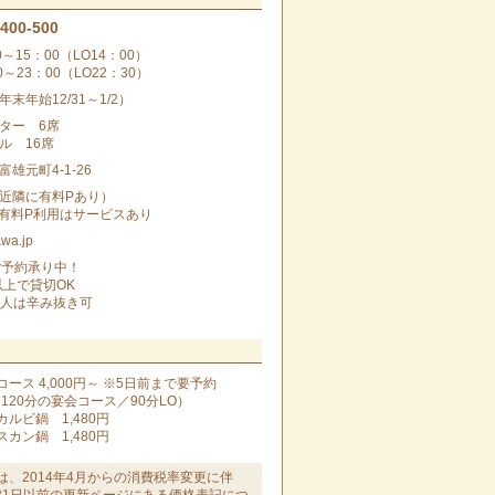
-400-500
0～15：00（LO14：00）
0～23：00（LO22：30）
末年始12/31～1/2）
ター 6席
ル 16席
雄元町4-1-26
近隣に有料Pあり）
有料P利用はサービスあり
wa.jp
ご予約承り中！
以上で貸切OK
な人は辛み抜き可
ース 4,000円～ ※5日前まで要予約
120分の宴会コース／90分LO）
ルビ鍋 1,480円
カン鍋 1,480円
は、2014年4月からの消費税率変更に伴