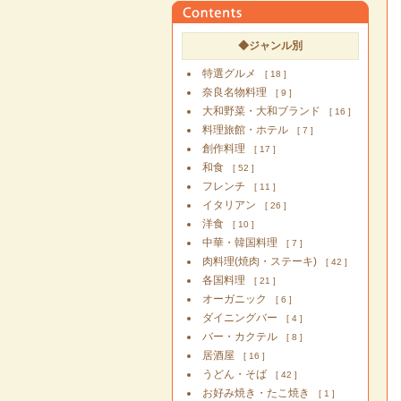
◆ジャンル別
特選グルメ
[ 18 ]
奈良名物料理
[ 9 ]
大和野菜・大和ブランド
[ 16 ]
料理旅館・ホテル
[ 7 ]
創作料理
[ 17 ]
和食
[ 52 ]
フレンチ
[ 11 ]
イタリアン
[ 26 ]
洋食
[ 10 ]
中華・韓国料理
[ 7 ]
肉料理(焼肉・ステーキ)
[ 42 ]
各国料理
[ 21 ]
オーガニック
[ 6 ]
ダイニングバー
[ 4 ]
バー・カクテル
[ 8 ]
居酒屋
[ 16 ]
うどん・そば
[ 42 ]
お好み焼き・たこ焼き
[ 1 ]