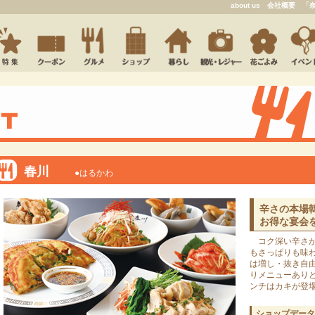
about us
会社概要
「
春川
●はるかわ
辛さの本場
お得な宴会
コク深い辛さが
もさっぱりも味
は増し・抜き自
りメニューあり
ンチはカキが登
ショップデータ