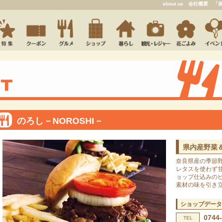
about us
会社概要
「
のろし－NOROSHI－
県内産野菜＆
奈良県産の季節
レタスを使わず
ョップ仕込みのビ
素材の味を引き
ショップデータ
0744
TEL