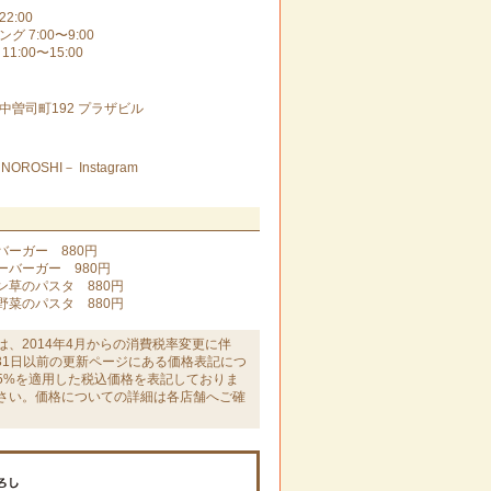
22:00
グ 7:00〜9:00
11:00〜15:00
中曽司町192 プラザビル
OROSHI－ Instagram
バーガー 880円
ーバーガー 980円
ン草のパスタ 880円
野菜のパスタ 880円
は、2014年4月からの消費税率変更に伴
月31日以前の更新ページにある価格表記につ
5%を適用した税込価格を表記しておりま
さい。価格についての詳細は各店舗へご確
。