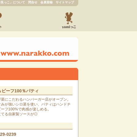
奈良っこ」について
問合せ
会員登録
サイトマップ
ビーフ100％パティ
野菜にこだわるハンバーガー店がオープン。
甘みが強いシロ菜を使い、パティはハンドチ
ーフ100%で肉感が楽しめる。
立てる自家製ソースが◎
-29-0239