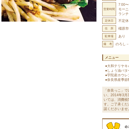
7:00〜
モーニン
営業時間
ランチ 
不定休
定休日
橿原市
住 所
あり
駐車場
のろし－N
備 考
メニュー
●大和テリヤキ
●しょう油バタ
●宇陀産ホウレ
●奈良県産季節
「奈良っこ」で
い、2014年3
いては、消費税
す。ご了承くだ
認くださいませ