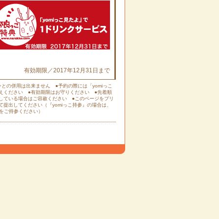
有効期限／2017年12月31日まで
ンとの併用は出来ません ●予約の際には「yomiっこ
えください ●有効期限はお守りください ●先着順
している場合はご容赦ください ●このページをプリ
て提出してください（『yomiっこ持参』の場合は、
本誌をご持参ください）