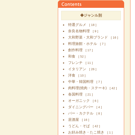
◆ジャンル別
特選グルメ
[ 18 ]
奈良名物料理
[ 9 ]
大和野菜・大和ブランド
[ 16 ]
料理旅館・ホテル
[ 7 ]
創作料理
[ 17 ]
和食
[ 52 ]
フレンチ
[ 11 ]
イタリアン
[ 26 ]
洋食
[ 10 ]
中華・韓国料理
[ 7 ]
肉料理(焼肉・ステーキ)
[ 42 ]
各国料理
[ 21 ]
オーガニック
[ 6 ]
ダイニングバー
[ 4 ]
バー・カクテル
[ 8 ]
居酒屋
[ 16 ]
うどん・そば
[ 42 ]
お好み焼き・たこ焼き
[ 1 ]