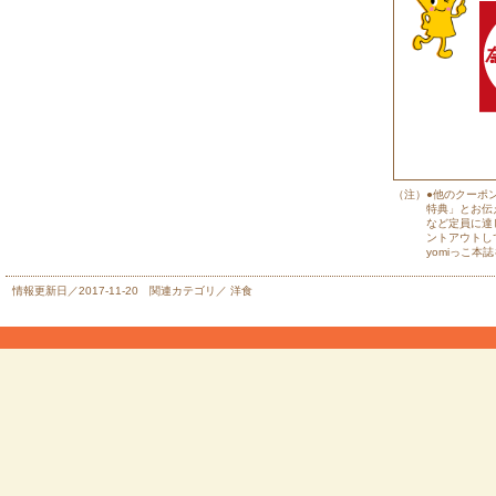
（注）
●他のクーポ
特典」とお伝
など定員に達
ントアウトし
yomiっこ
情報更新日／2017-11-20 関連カテゴリ／
洋食