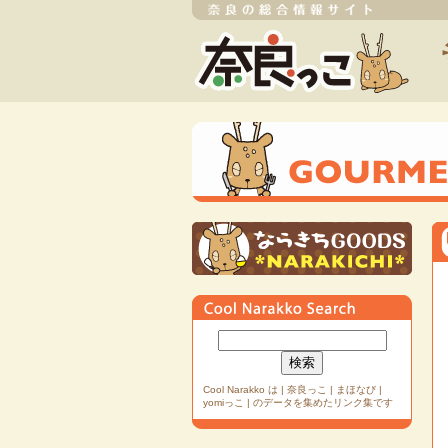
Cool Narakko は | 奈良っこ | まほなび |
yomiっこ | のデータを集めたリンク集です