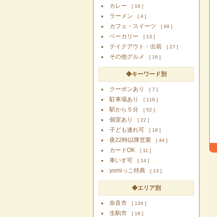
カレー
[ 16 ]
ラーメン
[ 4 ]
カフェ・スイーツ
[ 69 ]
ベーカリー
[ 13 ]
テイクアウト・出前
[ 27 ]
その他グルメ
[ 16 ]
◆キーワード別
クーポンあり
[ 7 ]
駐車場あり
[ 116 ]
駅から５分
[ 52 ]
個室あり
[ 22 ]
子ども連れ可
[ 18 ]
夜22時以降営業
[ 44 ]
カードOK
[ 11 ]
車いす可
[ 14 ]
yomiっこ特典
[ 13 ]
◆エリア別
奈良市
[ 134 ]
生駒市
[ 18 ]