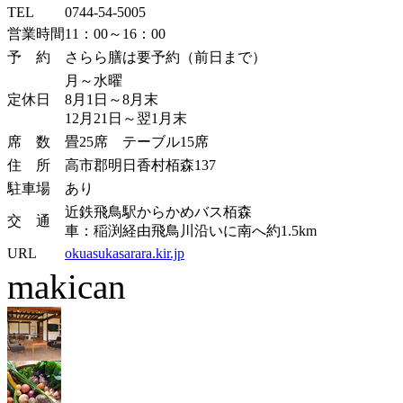
TEL
0744-54-5005
営業時間
11：00～16：00
予 約
さらら膳は要予約（前日まで）
月～水曜
定休日
8月1日～8月末
12月21日～翌1月末
席 数
畳25席 テーブル15席
住 所
高市郡明日香村栢森137
駐車場
あり
近鉄飛鳥駅からかめバス栢森
交 通
車：稲渕経由飛鳥川沿いに南へ約1.5km
URL
okuasukasarara.kir.jp
makican