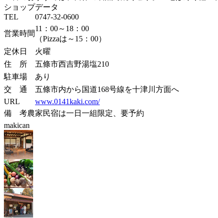
ショップデータ
TEL
0747-32-0600
11：00～18：00
営業時間
（Pizzaは～15：00）
定休日
火曜
住 所
五條市西吉野湯塩210
駐車場
あり
交 通
五條市内から国道168号線を十津川方面へ
URL
www.0141kaki.com/
備 考
農家民宿は一日一組限定、要予約
makican