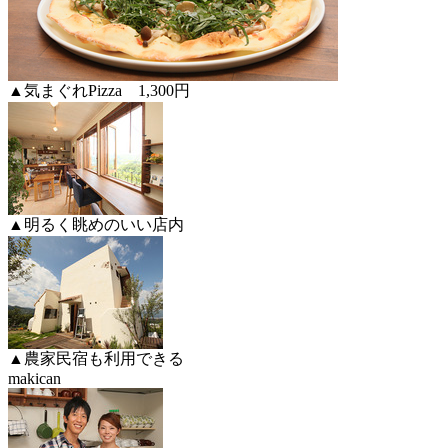
▲気まぐれPizza 1,300円
▲明るく眺めのいい店内
▲農家民宿も利用できる
makican