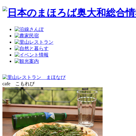
cafe こもれび