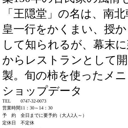
「王隠堂」の名は、南北
皇一行をかくまい、授か
して知られるが、幕末に
からレストランとして開
製。旬の柿を使ったメニ
ショップデータ
TEL
0747-32-0073
営業時間
11：30～14：30
予 約
全日までに要予約（大人2人～）
定休日
不定休