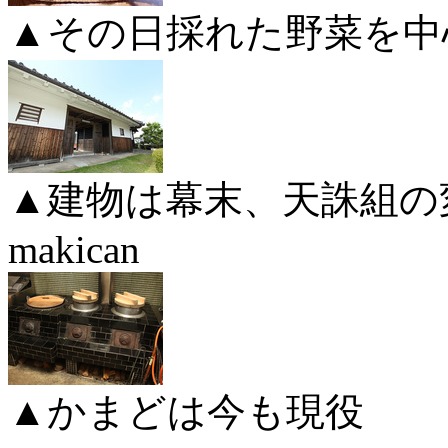
▲その日採れた野菜を中
▲建物は幕末、天誅組の
makican
▲かまどは今も現役