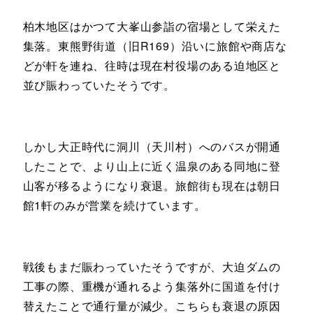
柏木地区はかつて大峯山参詣の宿場として栄えた
集落。東熊野街道（旧R169）沿いに旅館や商店な
どが軒を連ね、往時は現在村役場のある迫地区と
並び賑わっていたそうです。
しかし大正時代に洞川（天川村）へのバスが開通
したことで、より山上に近く温泉のある同地に登
山客が移るようになり衰退。旅館街も現在は朝日
館1軒のみが営業を続けています。
戦後もまだ賑わっていたそうですが、大迫ダムの
工事の際、重機が通れるよう集落外に国道を付け
替えたことで通行量が減少。こちらも衰退の原因