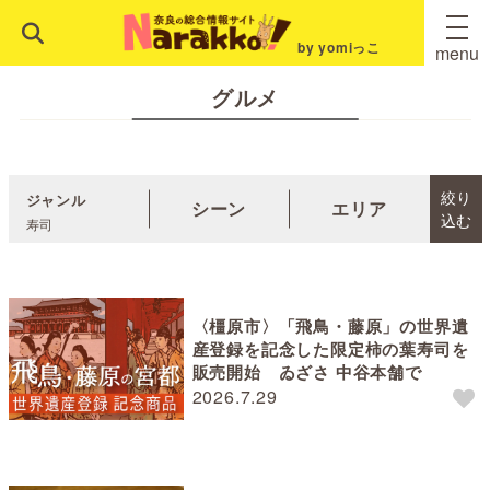
by yomiっこ
menu
グルメ
絞り
ジャンル
シーン
エリア
込む
寿司
〈橿原市〉「飛鳥・藤原」の世界遺
産登録を記念した限定柿の葉寿司を
販売開始 ゐざさ 中谷本舗で
2026.7.29