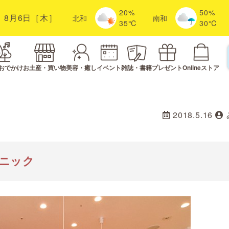
20%
50%
8月6日［木］
北
和
南
和
35℃
30℃
おでかけ
お土産・買い物
美容・癒し
イベント
雑誌・書籍
プレゼント
Onlineストア
2018.5.16
ニック