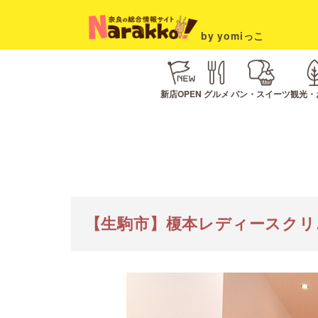
by yomiっこ
新店OPEN
グルメ
パン・スイーツ
観光・
【生駒市】榎本レディースクリ