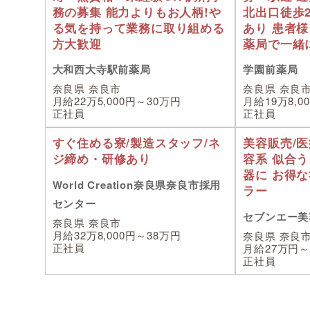
務の募集 能力よりもお人柄!や
北出口徒歩
る気を持って業務に取り組める
あり 患者
方大歓迎
薬局で一緒
大和西大寺駅前薬局
学園前薬局
奈良県 奈良市
奈良県 奈良
月給22万5,000円～30万円
月給19万8,0
正社員
正社員
すぐ住める寮/製造スタッフ/ネ
美容販売/
ジ締め・研修あり
容系 似合
器に お得
World Creation奈良県奈良市採用
ラー
センター
セブンエー美
奈良県 奈良市
月給32万8,000円～38万円
奈良県 奈良
正社員
月給27万円
正社員