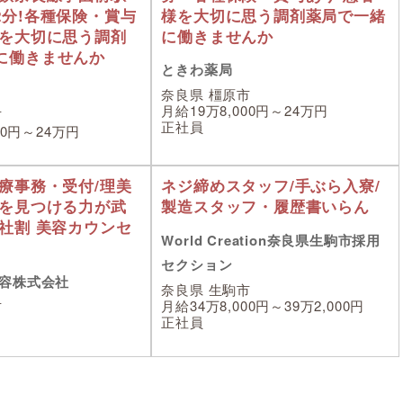
2分!各種保険・賞与
様を大切に思う調剤薬局で一緒
様を大切に思う調剤
に働きませんか
に働きませんか
ときわ薬局
奈良県 橿原市
月給19万8,000円～24万円
市
正社員
00円～24万円
医療事務・受付/理美
ネジ締めスタッフ/手ぶら入寮/
うを見つける力が武
製造スタッフ・履歴書いらん
な社割 美容カウンセ
World Creation奈良県生駒市採用
セクション
容株式会社
奈良県 生駒市
月給34万8,000円～39万2,000円
市
正社員
～