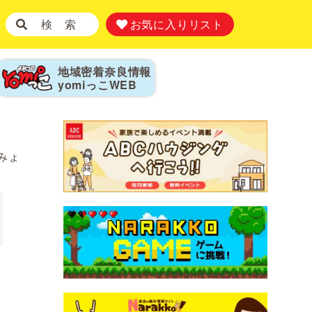
検 索
お気に入りリスト
地域密着奈良情報
yomiっこ
WEB
みょ