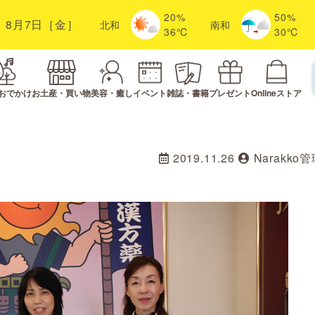
20%
50%
8月7日［金］
北
和
南
和
36℃
30℃
おでかけ
お土産・買い物
美容・癒し
イベント
雑誌・書籍
プレゼント
Onlineストア
2019.11.26
Narakko