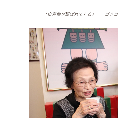
（松寿仙が運ばれてくる） ゴクゴク