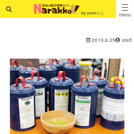
by yomiっこ
menu
2019.6.25
staff