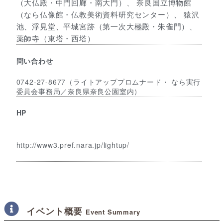
（大仏殿・中門回廊・南大門）、 奈良国立博物館
（なら仏像館・仏教美術資料研究センター）、 猿沢
池、浮見堂、平城宮跡（第一次大極殿・朱雀門）、
薬師寺（東塔・西塔）
問い合わせ
0742-27-8677（ライトアッププロムナード・ なら実行
委員会事務局／奈良県奈良公園室内）
HP
http://www3.pref.nara.jp/lightup/
イベント概要
Event Summary