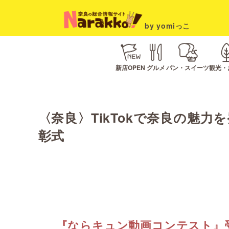
by yomiっこ
新店OPEN
グルメ
パン・スイーツ
観光・
〈奈良〉TikTokで奈良の魅
彰式
『ならキュン動画コンテスト』