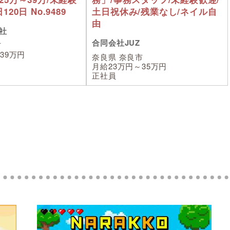
20日 No.9489
土日祝休み/残業なし/ネイル自
由
社
合同会社JUZ
市
39万円
奈良県 奈良市
月給23万円～35万円
正社員