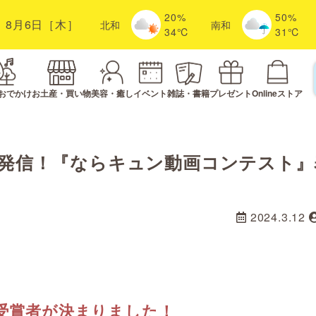
20%
50%
8月6日［木］
北
和
南
和
34℃
31℃
おでかけ
お土産・買い物
美容・癒し
イベント
雑誌・書籍
プレゼント
Onlineストア
力を発信！『ならキュン動画コンテスト』
2024.3.12
受賞者が決まりました！