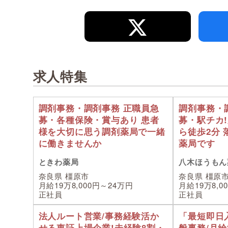
求人特集
調剤事務・調剤事務 正職員急
調剤事務・
募・各種保険・賞与あり 患者
募・駅チカ
様を大切に思う調剤薬局で一緒
ら徒歩2分
に働きませんか
薬局です
ときわ薬局
八木ほうもん
奈良県 橿原市
奈良県 橿原
月給19万8,000円～24万円
月給19万8,0
正社員
正社員
法人ルート営業/事務経験活か
「最短即日入
せる東証上場企業!未経験8割・
般事務/月給