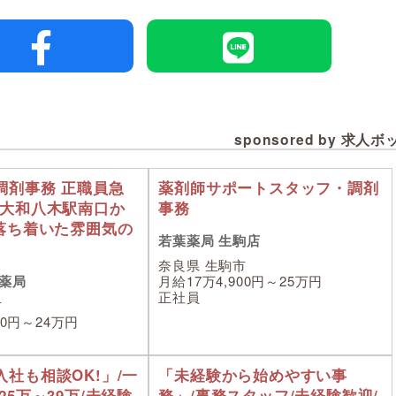
sponsored by 求人
調剤事務 正職員急
薬剤師サポートスタッフ・調剤
!大和八木駅南口か
事務
 落ち着いた雰囲気の
若葉薬局 生駒店
奈良県 生駒市
薬局
月給17万4,900円～25万円
正社員
市
00円～24万円
社も相談OK!」/一
「未経験から始めやすい事
25万～39万/未経験
務」/事務スタッフ/未経験歓迎/