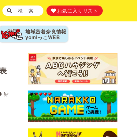
検 索
お気に入りリスト
地域密着奈良情報
yomiっこ
WEB
表
鮎