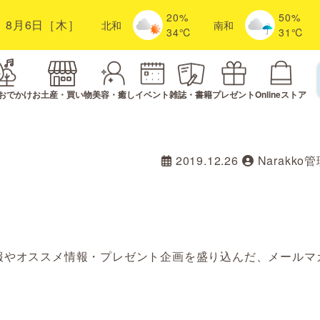
20%
50%
8月6日［木］
北
和
南
和
34℃
31℃
おでかけ
お土産・買い物
美容・癒し
イベント
雑誌・書籍
プレゼント
Onlineストア
2019.12.26
Narakko
報やオススメ情報・プレゼント企画を盛り込んだ、メールマ