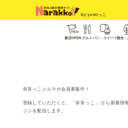
by yomiっこ
新店OPEN
グルメ
パン・スイーツ
観光・
奈良っこメルマガ会員募集中！
登録していただくと、「奈良っこ」 から新着情
ジンを配信します。