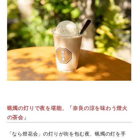
蝋燭の灯りで夜を堪能、「奈良の涼を味わう燈火
の茶会」
「なら燈花会」の灯りが街を包む夜、蝋燭の灯を手