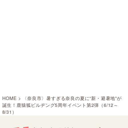
HOME
>
〈奈良市〉暑すぎる奈良の夏に“新・避暑地”が
誕生！鹿猿狐ビルヂング5周年イベント第2弾（6/12～
8/31）