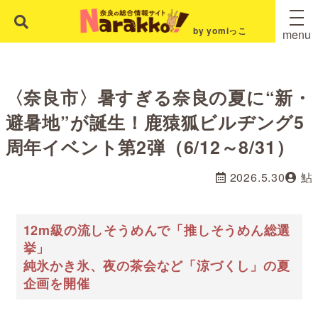
by yomiっこ
menu
〈奈良市〉暑すぎる奈良の夏に“新・
避暑地”が誕生！鹿猿狐ビルヂング5
周年イベント第2弾（6/12～8/31）
2026.5.30
鮎
12m級の流しそうめんで「推しそうめん総選
挙」
純氷かき氷、夜の茶会など「涼づくし」の夏
企画を開催