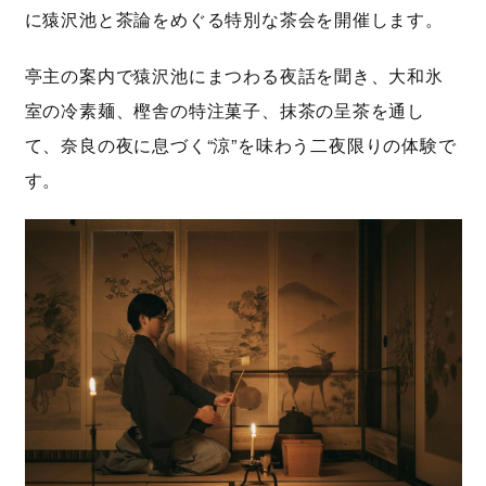
に猿沢池と茶論をめぐる特別な茶会を開催します。
亭主の案内で猿沢池にまつわる夜話を聞き、大和氷
室の冷素麺、樫舎の特注菓子、抹茶の呈茶を通し
て、奈良の夜に息づく“涼”を味わう二夜限りの体験で
す。