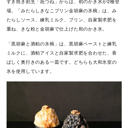
すき焼き割烹「㐂つね」からは、初のかき氷が2種登
場。「みたらしきなこプリン金胡麻の氷椀」は、み
たらしソース、練乳ミルク、プリン、自家製求肥を
重ね、きな粉と金胡麻で仕上げた和のかき氷。
「黒胡麻と酒粕の氷椀」は、黒胡麻ペーストと練乳
ミルクに、酒粕アイスと自家製求肥を合わせた、香
ばしく奥行きのある一皿です。どちらも大和氷室の
氷を使用しています。