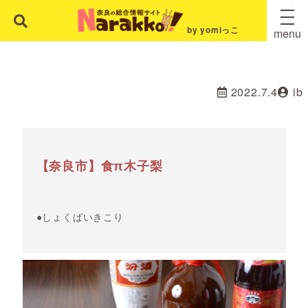
by yomiっこ
menu
2022.7.4
ib
【奈良市】食π木子梨
●しょくぱいきこり