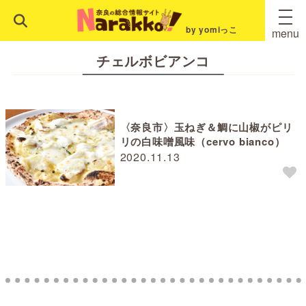
by yomiっこ
menu
チェルボビアンコ
〈奈良市〉玉ねぎ＆鯛に山椒がピリ
リの白味噌風味（cervo bianco）
2020.11.13