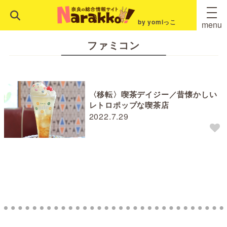
by yomiっこ
menu
ファミコン
〈移転〉喫茶デイジー／昔懐かしい
レトロポップな喫茶店
2022.7.29