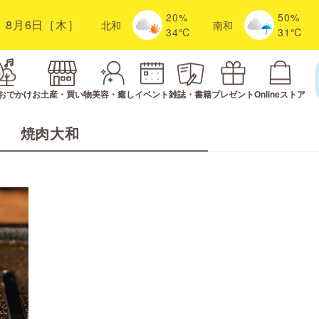
20%
50%
8月6日［木］
北
和
南
和
34℃
31℃
おでかけ
お土産・買い物
美容・癒し
イベント
雑誌・書籍
プレゼント
Onlineストア
焼肉大和